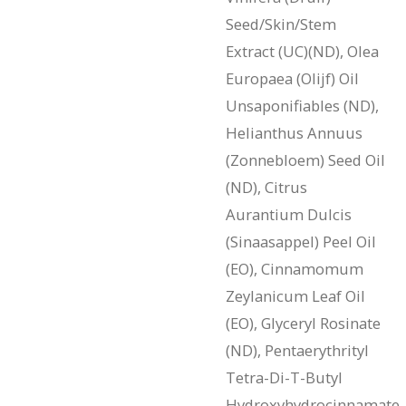
Seed/Skin/Stem
Extract (UC)(ND), Olea
Europaea (Olijf) Oil
Unsaponifiables (ND),
Helianthus Annuus
(Zonnebloem) Seed Oil
(ND), Citrus
Aurantium Dulcis
(Sinaasappel) Peel Oil
(EO), Cinnamomum
Zeylanicum Leaf Oil
(EO), Glyceryl Rosinate
(ND), Pentaerythrityl
Tetra-Di-T-Butyl
Hydroxyhydrocinnamate,