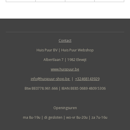
Contact
Huis Puur BV | Huis Puur Webshop
Albertlaan 7 | 1982 Elewijt
www.huispuur.be
info@huispuur-shop.be
|
+32468143929
Btw BE0778.961.666 | IBAN BE85 0689 4809 5306
Openingsuren
ma 8u-19u | di gesloten | wo-vr 8u-20u | za 7u-16u