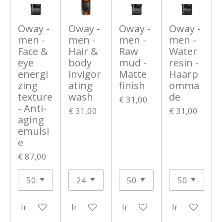
Oway -
Oway -
Oway -
Oway -
men -
men -
men -
men -
Face &
Hair &
Raw
Water
eye
body
mud -
resin -
energi
invigor
Matte
Haarp
zing
ating
finish
omma
texture
wash
de
€ 31,00
- Anti-
€ 31,00
€ 31,00
aging
emulsi
e
€ 87,00
In winkelwagen
In winkelwagen
In winkelwagen
In winkelwa