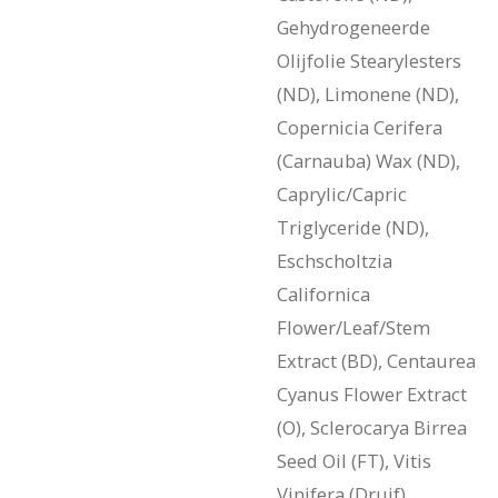
Gehydrogeneerde
Olijfolie Stearylesters
(ND), Limonene (ND),
Copernicia Cerifera
(Carnauba) Wax (ND),
Caprylic/Capric
Triglyceride (ND),
Eschscholtzia
Californica
Flower/Leaf/Stem
Extract (BD), Centaurea
Cyanus Flower Extract
(O), Sclerocarya Birrea
Seed Oil (FT), Vitis
Vinifera (Druif)