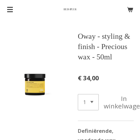
Ga
direct
naar
Oway - styling &
de
hoofdinhoud
finish - Precious
wax - 50ml
€ 34,00
In
winkelwag
Definiërende,