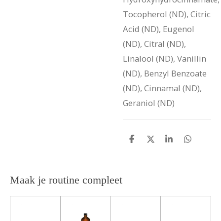
Tocopherol (ND), Citric
Acid (ND), Eugenol
(ND), Citral (ND),
Linalool (ND), Vanillin
(ND), Benzyl Benzoate
(ND), Cinnamal (ND),
Geraniol (ND)
D
D
S
D
e
e
h
e
l
e
a
l
e
l
r
e
n
e
n
Maak je routine compleet