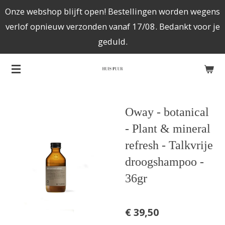
Onze webshop blijft open! Bestellingen worden wegens
Ga
verlof opnieuw verzonden vanaf 17/08. Bedankt voor je
direct
geduld.
naar
de
hoofdinhoud
Oway - botanical
- Plant & mineral
refresh - Talkvrije
droogshampoo -
36gr
€ 39,50