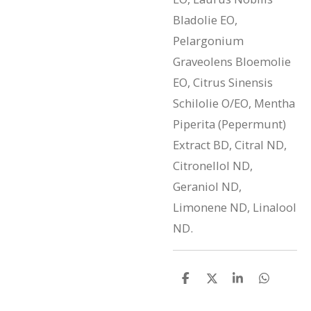
Bladolie EO,
Pelargonium
Graveolens Bloemolie
EO, Citrus Sinensis
Schilolie O/EO, Mentha
Piperita (Pepermunt)
Extract BD, Citral ND,
Citronellol ND,
Geraniol ND,
Limonene ND, Linalool
ND.
D
D
S
D
e
e
h
e
l
e
a
l