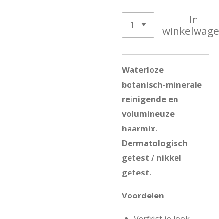
In
winkelwag
Waterloze
botanisch-minerale
reinigende en
volumineuze
haarmix.
Dermatologisch
getest / nikkel
getest.
Voordelen
Verfrist je look