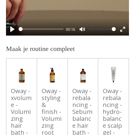
00:16
P
M
E
l
u
n
Maak je routine compleet
a
t
t
y
e
e
r
f
u
Oway -
Oway -
Oway -
Oway -
l
xvolum
styling
rebala
rebala
l
e -
&
ncing -
ncing -
Volumi
finish -
Sebum
hydro-
s
zing
Volumi
balanc
balanc
c
hair
zing
e hair
e scalp
r
bath -
root
bath -
gel -