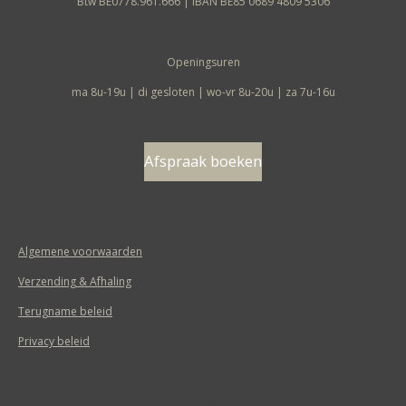
Btw BE0778.961.666 | IBAN BE85 0689 4809 5306
Openingsuren
ma 8u-19u | di gesloten | wo-vr 8u-20u | za 7u-16u
Afspraak boeken
Algemene voorwaarden
Verzending & Afhaling
Terugname beleid
Privacy beleid