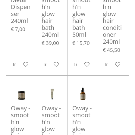
Dispen
h'n
h'n
h'n
ser
glow
glow
glow
240ml
hair
hair
hair
bath -
bath -
conditi
€ 7,00
240ml
50ml
oner -
240ml
€ 39,00
€ 15,70
€ 45,50
In winkelwagen
In winkelwagen
In winkelwagen
In winkelwa
Oway -
Oway -
Oway -
smoot
smoot
smoot
h'n
h'n
h'n
glow
glow
glow