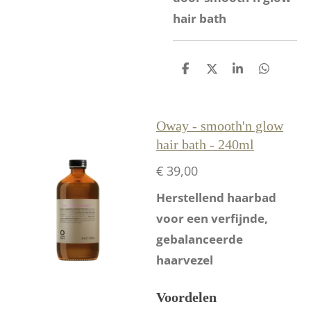
hair bath
D
D
S
D
e
e
h
e
l
e
a
l
e
l
r
e
n
e
n
Oway - smooth'n glow
hair bath - 240ml
€ 39,00
Herstellend haarbad
voor een verfijnde,
gebalanceerde
haarvezel
Voordelen