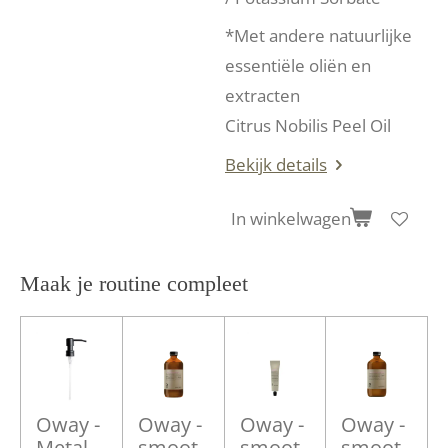
*Met andere natuurlijke
essentiële oliën en
extracten
Citrus Nobilis Peel Oil
Bekijk details
In winkelwagen
Maak je routine compleet
Oway -
Oway -
Oway -
Oway -
Metal
smoot
smoot
smoot