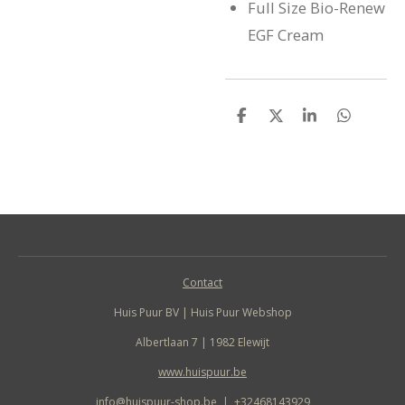
Full Size Bio-Renew
EGF Cream
D
D
S
D
e
e
h
e
l
e
a
l
e
l
r
e
n
e
n
Contact
Huis Puur BV | Huis Puur Webshop
Albertlaan 7 | 1982 Elewijt
www.huispuur.be
info@huispuur-shop.be
|
+32468143929