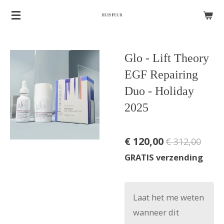
Ga
direct
naar
Glo - Lift Theory
de
hoofdinhoud
EGF Repairing
Duo - Holiday
2025
€ 120,00
€ 312,00
GRATIS verzending
Laat het me weten
wanneer dit