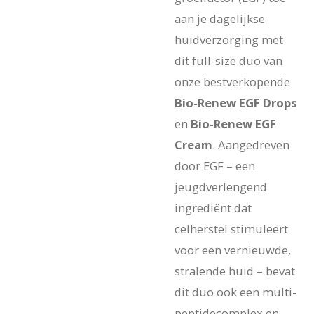
aan je dagelijkse
huidverzorging met
dit full-size duo van
onze bestverkopende
Bio-Renew EGF Drops
en
Bio-Renew EGF
Cream
. Aangedreven
door EGF – een
jeugdverlengend
ingrediënt dat
celherstel stimuleert
voor een vernieuwde,
stralende huid – bevat
dit duo ook een multi-
peptidecomplex en