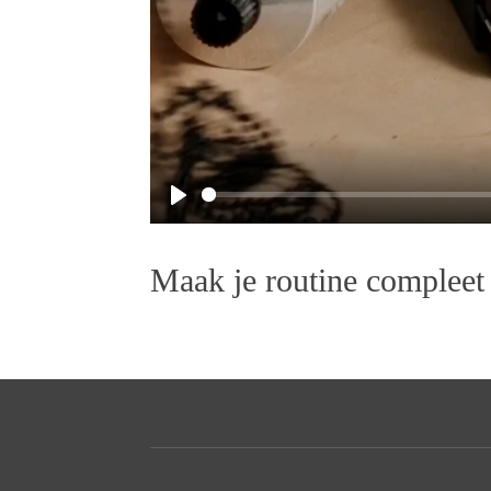
P
l
Maak je routine compleet
a
y