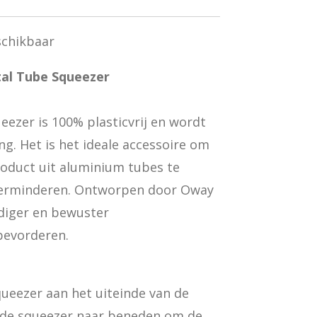
schikbaar
tal Tube Squeezer
ezer is 100% plasticvrij en wordt
ng. Het is het ideale accessoire om
roduct uit aluminium tubes te
 verminderen. Ontworpen door Oway
diger en bewuster
bevorderen.
ueezer aan het uiteinde van de
 de squeezer naar beneden om de