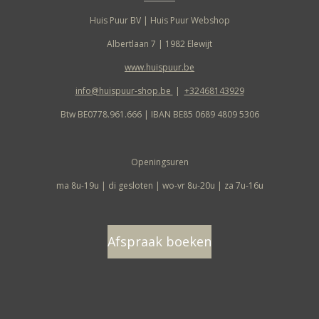
s
Huis Puur BV | Huis Puur Webshop
c
Albertlaan 7 | 1982 Elewijt
r
www.huispuur.be
e
info@huispuur-shop.be
|
+32468143929
e
Btw BE0778.961.666 | IBAN BE85 0689 4809 5306
n
Openingsuren
ma 8u-19u | di gesloten | wo-vr 8u-20u | za 7u-16u
Afspraak boeken