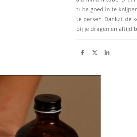
tube goed in te knijpen
te persen. Dankzij de 
bij je dragen en altij
D
D
S
e
e
h
l
e
a
e
l
r
n
e