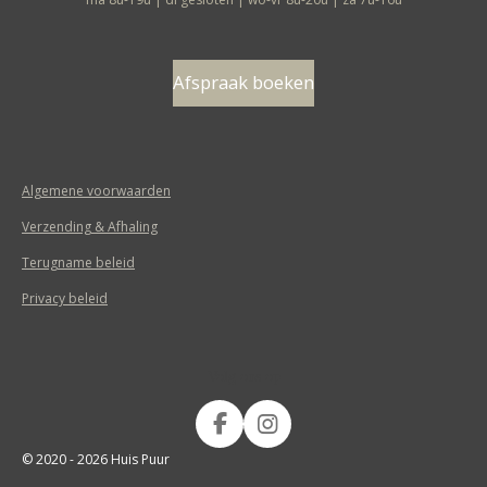
Afspraak boeken
Algemene voorwaarden
Verzending & Afhaling
Terugname beleid
Privacy beleid
Volg ons op
F
I
a
n
© 2020 - 2026 Huis Puur
c
s