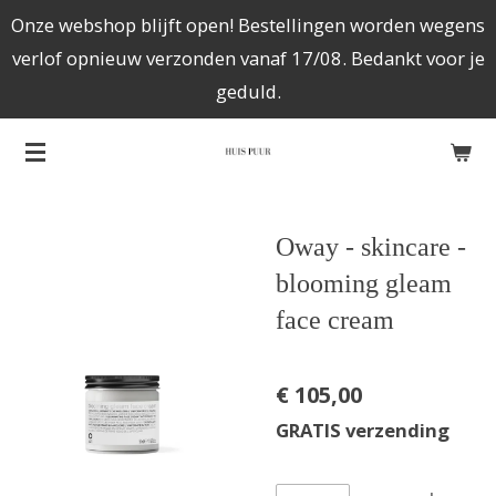
Onze webshop blijft open! Bestellingen worden wegens
Ga
verlof opnieuw verzonden vanaf 17/08. Bedankt voor je
direct
geduld.
naar
de
hoofdinhoud
Oway - skincare -
blooming gleam
face cream
€ 105,00
GRATIS verzending