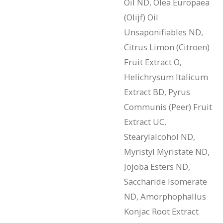
Oil ND, Olea Europaea
(Olijf) Oil
Unsaponifiables ND,
Citrus Limon (Citroen)
Fruit Extract O,
Helichrysum Italicum
Extract BD, Pyrus
Communis (Peer) Fruit
Extract UC,
Stearylalcohol ND,
Myristyl Myristate ND,
Jojoba Esters ND,
Saccharide Isomerate
ND, Amorphophallus
Konjac Root Extract