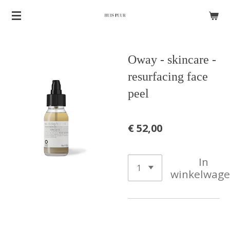
Ga
direct
naar
Oway - skincare -
de
hoofdinhoud
resurfacing face
peel
€ 52,00
In
winkelwag