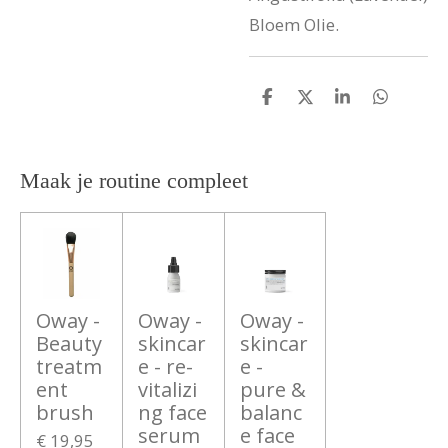
Bloem Olie.
D
D
S
D
e
e
h
e
l
e
a
l
e
l
r
e
n
e
n
Maak je routine compleet
Oway -
Oway -
Oway -
Beauty
skincar
skincar
treatm
e - re-
e -
ent
vitalizi
pure &
brush
ng face
balanc
serum
e face
€ 19,95