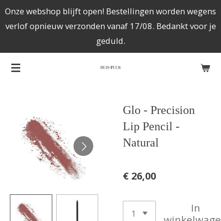
Onze webshop blijft open! Bestellingen worden wegens
Ga
verlof opnieuw verzonden vanaf 17/08. Bedankt voor je
direct
geduld.
naar
de
hoofdinhoud
Glo - Precision
Lip Pencil -
Natural
€ 26,00
In
winkelwag