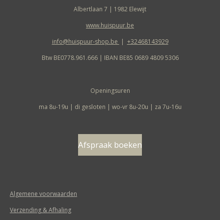
Albertlaan 7 | 1982 Elewijt
www.huispuur.be
info@huispuur-shop.be
|
+32468143929
Btw BE0778.961.666 | IBAN BE85 0689 4809 5306
Openingsuren
ma 8u-19u | di gesloten | wo-vr 8u-20u | za 7u-16u
Afspraak boeken
Algemene voorwaarden
Verzending & Afhaling